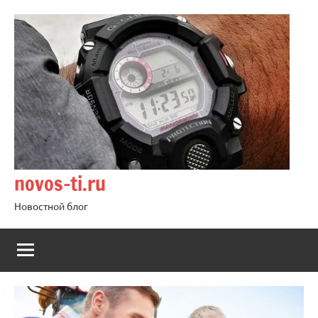
Перейти
к
содержимому
novos-ti.ru
Новостной блог