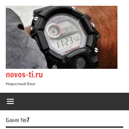
Перейти
к
содержимому
novos-ti.ru
Новостной блог
Баня №7