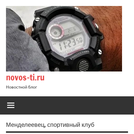
Перейти
к
содержимому
novos-ti.ru
Новостной блог
Менделеевец, спортивный клуб