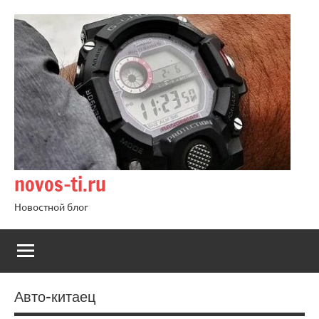
Перейти
к
содержимому
novos-ti.ru
Новостной блог
Авто-китаец