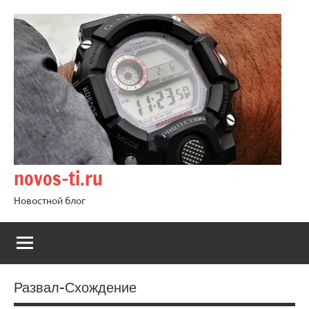
Перейти
к
содержимому
novos-ti.ru
Новостной блог
Развал-Схождение