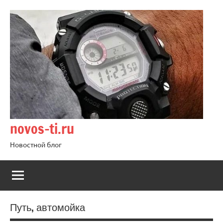
Перейти
к
содержимому
novos-ti.ru
Новостной блог
Путь, автомойка