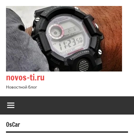
Перейти
к
содержимому
novos-ti.ru
Новостной блог
OsCar