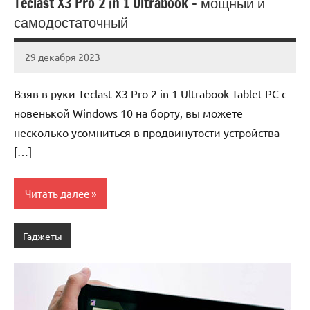
Teclast X3 Pro 2 in 1 Ultrabook – мощный и
самодостаточный
29 декабря 2023
novos_ti_ru
Нет
комментариев
Взяв в руки Teclast X3 Pro 2 in 1 Ultrabook Tablet PC с
новенькой Windows 10 на борту, вы можете
несколько усомниться в продвинутости устройства
[…]
Читать далее
Гаджеты