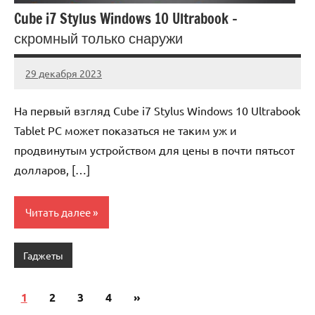
Cube i7 Stylus Windows 10 Ultrabook –
скромный только снаружи
29 декабря 2023
novos_ti_ru
Нет
комментариев
На первый взгляд Cube i7 Stylus Windows 10 Ultrabook
Tablet PC может показаться не таким уж и
продвинутым устройством для цены в почти пятьсот
долларов, […]
Читать далее
Гаджеты
1
2
3
4
Следующие
»
Пагинация