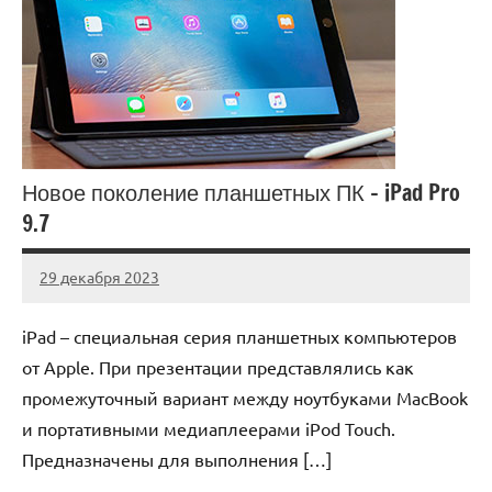
Новое поколение планшетных ПК – iPad Pro
9.7
29 декабря 2023
novos_ti_ru
Нет
комментариев
iPad – специальная серия планшетных компьютеров
от Apple. При презентации представлялись как
промежуточный вариант между ноутбуками MacBook
и портативными медиаплеерами iPod Touch.
Предназначены для выполнения […]