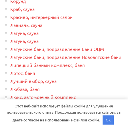
Корунд
Краб, сауна
Красиво, интерьерный салон
Лавиаль, сауна
Лагуна, сауна
Лагуна, сауна
Латунские бани, подразделение Бани ОЦМ
Латунские бани, подразделение Нововятские бани
Липецкий банный комплекс, баня
Лотос, баня
Лучший выбор, сауна
Любава, баня
Люкс, автомоечный комплекс
Люкс, сауна
Этот веб-сайт использует файлы cookie для улучшения
пользовательского опыта. Продолжая пользоваться сайтом, вы
Магистраль
даете согласие на использование файлов cookie.
OK
Майами, сауна