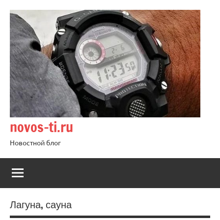
Перейти
к
содержимому
novos-ti.ru
Новостной блог
Лагуна, сауна