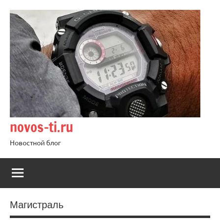
Перейти
к
содержимому
novos-ti.ru
Новостной блог
Магистраль