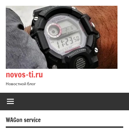
Перейти
к
содержимому
novos-ti.ru
Новостной блог
WAGon service