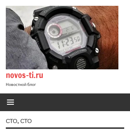
Перейти
к
содержимому
novos-ti.ru
Новостной блог
СТО, СТО