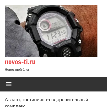
Перейти
к
содержимому
novos-ti.ru
Новостной блог
Атлант, гостинично-оздоровительный
комплекс