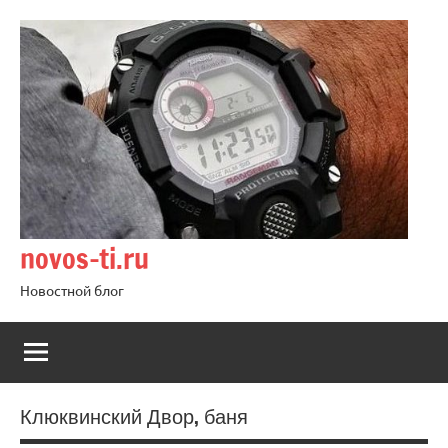
Перейти
к
содержимому
novos-ti.ru
Новостной блог
Клюквинский Двор, баня