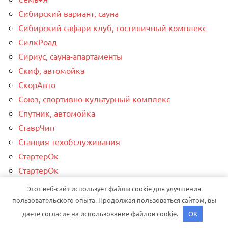
Сибирский вариант, сауна
Сибирский сафари клуб, гостиничный комплекс
СилкРоад
Сириус, сауна-апартаменты
Скиф, автомойка
СкорАвто
Союз, спортивно-культурный комплекс
Спутник, автомойка
СтаврЧип
Станция техобслуживания
СтартерОк
СтартерОк
Стартеры генераторы
Этот веб-сайт использует файлы cookie для улучшения
СТО
пользовательского опыта. Продолжая пользоваться сайтом, вы
Сто лошадок, автосервис
даете согласие на использование файлов cookie.
OK
СТО на Ленинградском