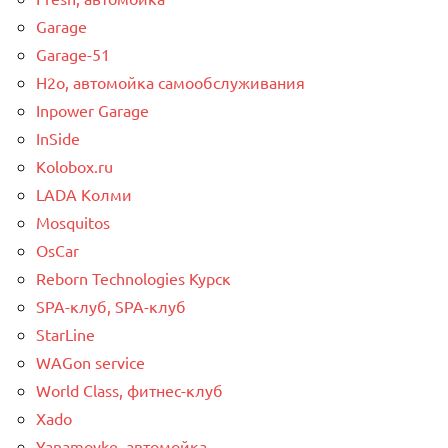
Garage
Garage-51
H2o, автомойка самообслуживания
Inpower Garage
InSide
Kolobox.ru
LADA Колми
Mosquitos
OsCar
Reborn Technologies Курск
SPA-клуб, SPA-клуб
StarLine
WAGon service
World Class, фитнес-клуб
Xado
Yanamoyke, автомойка