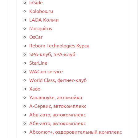
InSide
Kolobox.ru
LADA Колми
Mosquitos
OsCar
Reborn Technologies Курск
SPA-клуб, SPA-клуб
StarLine
WAGon service
World Class, фитнес-клуб
Xado
Yanamoyke, автомойка
А-Сервис, автокомплекс
Абв-авто, автокомплекс
Абв-авто, автокомплекс
Абсолют+, оздоровительный комплекс