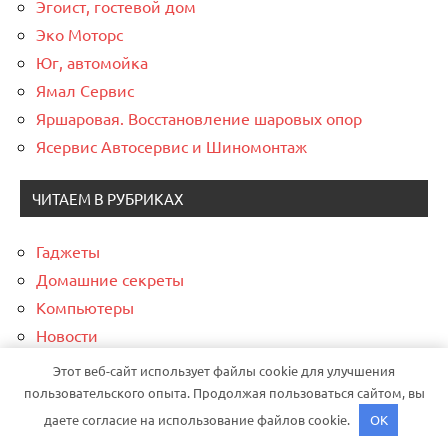
Эгоист, гостевой дом
Эко Моторс
Юг, автомойка
Ямал Сервис
Яршаровая. Восстановление шаровых опор
Ясервис Автосервис и Шиномонтаж
ЧИТАЕМ В РУБРИКАХ
Гаджеты
Домашние секреты
Компьютеры
Новости
Спорт
Этот веб-сайт использует файлы cookie для улучшения
Финансы
пользовательского опыта. Продолжая пользоваться сайтом, вы
даете согласие на использование файлов cookie.
OK
СПАСИБО, ЧТО ВЫБРАЛИ НАС