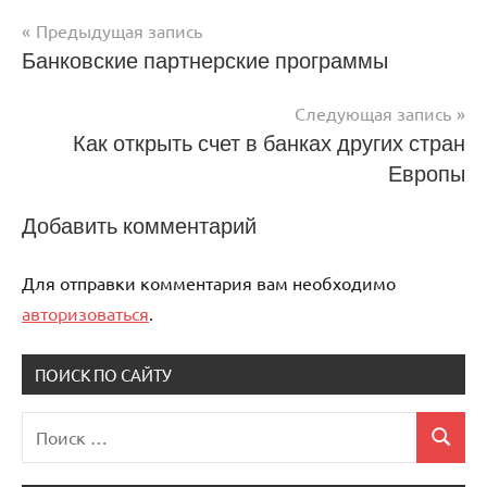
Предыдущая запись
Навигация
Банковские партнерские программы
по
Следующая запись
записям
Как открыть счет в банках других стран
Европы
Добавить комментарий
Для отправки комментария вам необходимо
авторизоваться
.
ПОИСК ПО САЙТУ
Поиск
Поиск
для: