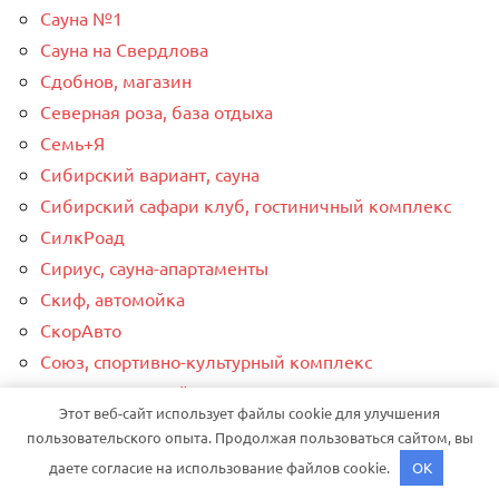
Сауна №1
Сауна на Свердлова
Сдобнов, магазин
Северная роза, база отдыха
Семь+Я
Сибирский вариант, сауна
Сибирский сафари клуб, гостиничный комплекс
СилкРоад
Сириус, сауна-апартаменты
Скиф, автомойка
СкорАвто
Союз, спортивно-культурный комплекс
Спутник, автомойка
Этот веб-сайт использует файлы cookie для улучшения
СтаврЧип
пользовательского опыта. Продолжая пользоваться сайтом, вы
Станция техобслуживания
даете согласие на использование файлов cookie.
OK
СтартерОк