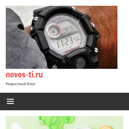
Перейти
к
содержимому
novos-ti.ru
Новостной блог