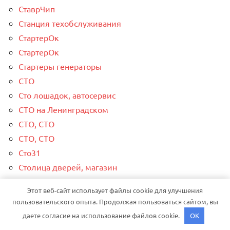
СтаврЧип
Станция техобслуживания
СтартерОк
СтартерОк
Стартеры генераторы
СТО
Сто лошадок, автосервис
СТО на Ленинградском
СТО, СТО
СТО, СТО
Сто31
Столица дверей, магазин
Стоун Авто
Этот веб-сайт использует файлы cookie для улучшения
Стрелец, сауна
пользовательского опыта. Продолжая пользоваться сайтом, вы
Стройсервис, торговая компания
даете согласие на использование файлов cookie.
OK
Стэлдон, торговая фирма