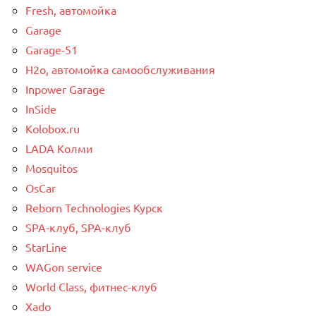
Fresh, автомойка
Garage
Garage-51
H2o, автомойка самообслуживания
Inpower Garage
InSide
Kolobox.ru
LADA Колми
Mosquitos
OsCar
Reborn Technologies Курск
SPA-клуб, SPA-клуб
StarLine
WAGon service
World Class, фитнес-клуб
Xado