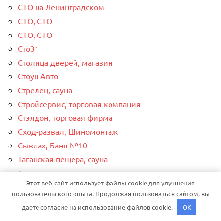
СТО на Ленинградском
СТО, СТО
СТО, СТО
Сто31
Столица дверей, магазин
Стоун Авто
Стрелец, сауна
Стройсервис, торговая компания
Стэлдон, торговая фирма
Сход-развал, Шиномонтаж
Сывлах, Баня №10
Таганская пещера, сауна
Тазик, сауна
Этот веб-сайт использует файлы cookie для улучшения
Тд-Моторс
пользовательского опыта. Продолжая пользоваться сайтом, вы
Теплое местечко, сауна
даете согласие на использование файлов cookie.
OK
Теремок, баня