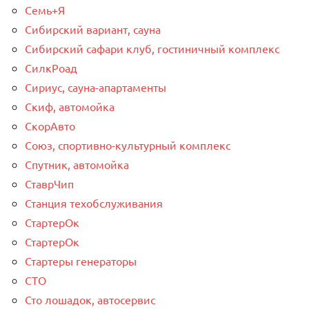
Семь+Я
Сибирский вариант, сауна
Сибирский сафари клуб, гостиничный комплекс
СилкРоад
Сириус, сауна-апартаменты
Скиф, автомойка
СкорАвто
Союз, спортивно-культурный комплекс
Спутник, автомойка
СтаврЧип
Станция техобслуживания
СтартерОк
СтартерОк
Стартеры генераторы
СТО
Сто лошадок, автосервис