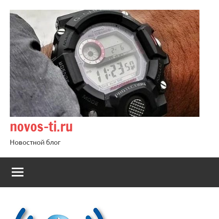
Перейти
к
содержимому
novos-ti.ru
Новостной блог