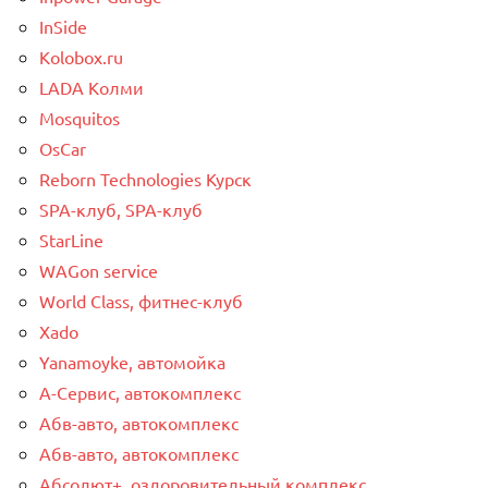
InSide
Kolobox.ru
LADA Колми
Mosquitos
OsCar
Reborn Technologies Курск
SPA-клуб, SPA-клуб
StarLine
WAGon service
World Class, фитнес-клуб
Xado
Yanamoyke, автомойка
А-Сервис, автокомплекс
Абв-авто, автокомплекс
Абв-авто, автокомплекс
Абсолют+, оздоровительный комплекс