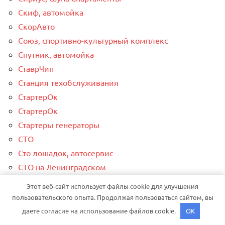
Скиф, автомойка
СкорАвто
Союз, спортивно-культурный комплекс
Спутник, автомойка
СтаврЧип
Станция техобслуживания
СтартерОк
СтартерОк
Стартеры генераторы
СТО
Сто лошадок, автосервис
СТО на Ленинградском
СТО, СТО
Этот веб-сайт использует файлы cookie для улучшения
СТО, СТО
пользовательского опыта. Продолжая пользоваться сайтом, вы
Сто31
даете согласие на использование файлов cookie.
OK
Столица дверей, магазин