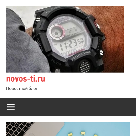
Перейти
к
содержимому
novos-ti.ru
Новостной блог