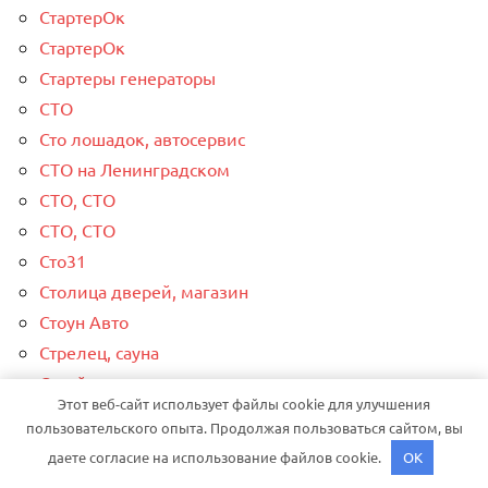
СтартерОк
СтартерОк
Стартеры генераторы
СТО
Сто лошадок, автосервис
СТО на Ленинградском
СТО, СТО
СТО, СТО
Сто31
Столица дверей, магазин
Стоун Авто
Стрелец, сауна
Стройсервис, торговая компания
Этот веб-сайт использует файлы cookie для улучшения
Стэлдон, торговая фирма
пользовательского опыта. Продолжая пользоваться сайтом, вы
Сход-развал, Шиномонтаж
даете согласие на использование файлов cookie.
OK
Сывлах, Баня №10