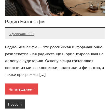
Радио Бизнес фм
3 февраля 2024
Avtor
Нет
комментариев
Радио Бизнес фм — это российская информационно-
развлекательная радиостанция, ориентированная на
деловую аудиторию. Основу эфира составляют
новости из мира экономики, политики и финансов, а
также программы […]
Читать далее
Новости