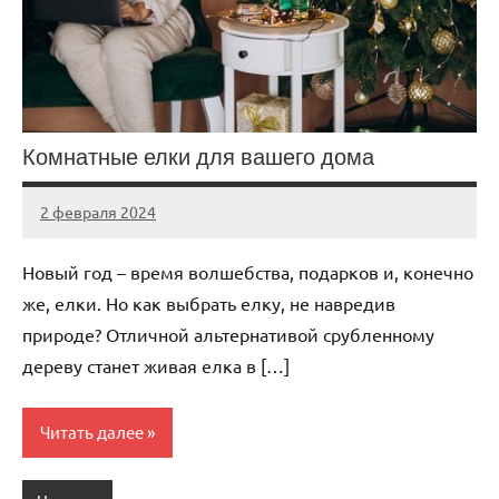
Комнатные елки для вашего дома
2 февраля 2024
Avtor
Нет
комментариев
Новый год – время волшебства, подарков и, конечно
же, елки. Но как выбрать елку, не навредив
природе? Отличной альтернативой срубленному
дереву станет живая елка в […]
Читать далее