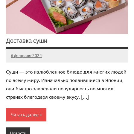
Доставка суши
6 февраля 2024
Avtor
Нет
комментариев
Суши — это излюбленное блюдо для многих людей
по всему миру. Изначально появившиеся в Японии,
они быстро завоевали популярность во многих
странах благодаря своему вкусу, […]
Читать далее
Новости