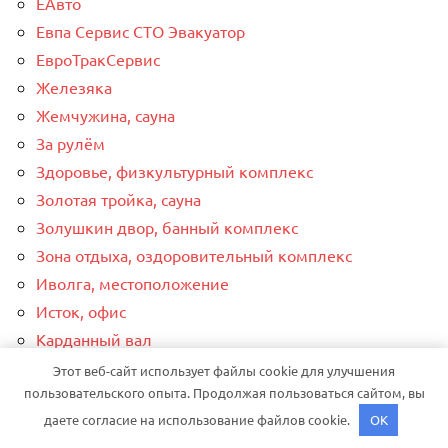
ЕАвто
Евпа Сервис СТО Эвакуатор
ЕвроТракСервис
Железяка
Жемчужина, сауна
За рулём
Здоровье, физкультурный комплекс
Золотая тройка, сауна
Золушкин двор, банный комплекс
Зона отдыха, оздоровительный комплекс
Иволга, местоположение
Исток, офис
Карданный вал
Кино для семейного просмотра и отдыха
Этот веб-сайт использует файлы cookie для улучшения
пользовательского опыта. Продолжая пользоваться сайтом, вы
Клуб любителей русской бани, Клуб любителей
даете согласие на использование файлов cookie.
OK
русской бани