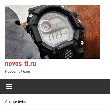
Перейти
к
содержимому
novos-ti.ru
Новостной блог
Автор:
Avtor