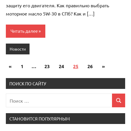
защиту его двигателя. Как правильно выбрать
моторное масло 5W-30 в СПб? Как и […]
Читать далее
Новости
«
Предыдущие
1
…
23
24
25
26
Следующие
»
Пагинация
записи
записи
записей
ПОИСК ПО САЙТУ
Поиск
Поиск
для:
СТАНОВИТСЯ ПОПУЛЯРНЫМ