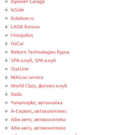
Inpower Garage
InSide
Kolobox.ru
LADA Колми
Mosquitos
OsCar
Reborn Technologies Курск
SPA-клуб, SPA-клуб
StarLine
WAGon service
World Class, фитнес-клуб
Xado
Yanamoyke, автомойка
А-Сервис, автокомплекс
Абв-авто, автокомплекс
Абв-авто, автокомплекс