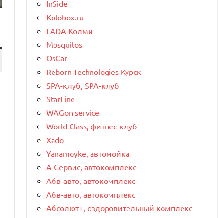
InSide
Kolobox.ru
LADA Колми
Mosquitos
OsCar
Reborn Technologies Курск
SPA-клуб, SPA-клуб
StarLine
WAGon service
World Class, фитнес-клуб
Xado
Yanamoyke, автомойка
А-Сервис, автокомплекс
Абв-авто, автокомплекс
Абв-авто, автокомплекс
Абсолют+, оздоровительный комплекс