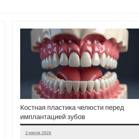
Костная пластика челюсти перед
имплантацией зубов
2 июля 2026
Avtor
Нет