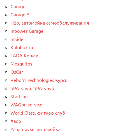
Garage
Garage-51
H2o, автомойка самообслуживания
Inpower Garage
InSide
Kolobox.ru
LADA Колми
Mosquitos
OsCar
Reborn Technologies Курск
SPA-клуб, SPA-клуб
StarLine
WAGon service
World Class, фитнес-клуб
Xado
Yanamoyke, автомойка