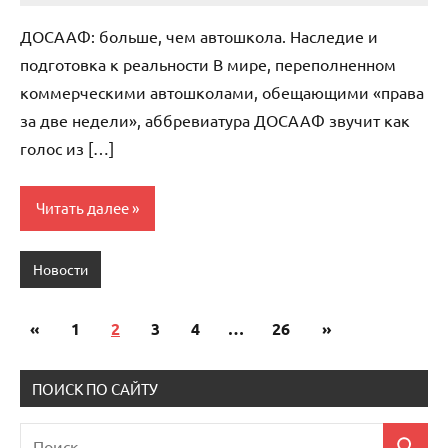
комментариев
ДОСААФ: больше, чем автошкола. Наследие и
подготовка к реальности В мире, переполненном
коммерческими автошколами, обещающими «права
за две недели», аббревиатура ДОСААФ звучит как
голос из […]
Читать далее
Новости
«
Предыдущие
1
2
3
4
…
26
Следующие
»
Пагинация
записи
записи
записей
ПОИСК ПО САЙТУ
Поиск